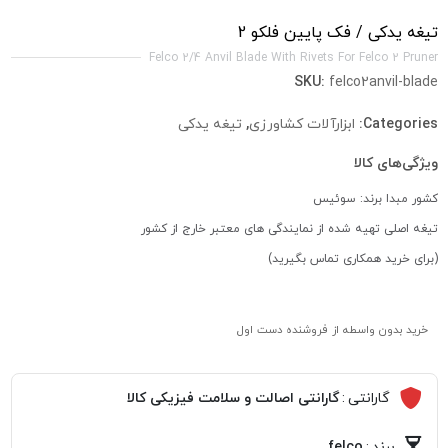
تیغه یدکی / فک پایین فلکو 2
Felco 2/4 Anvil Blade With Rivets For Felco 2 Pruner
SKU:
felco2anvil-blade
Categories:
ابزارآلات کشاورزی
,
تیغه یدکی
ویژگی‌های کالا
کشور مبدا برند: سوئیس
تیغه اصلی تهیه شده از نمایندگی های معتبر خارج از کشور
(برای خرید همکاری تماس بگیرید)
خرید بدون واسطه از فروشنده دست اول
گارانتی
:
گارانتی اصالت و سلامت فیزیکی کالا
برند
:
felco